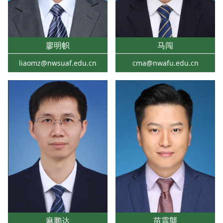
廖明帜
马闯
liaomz@nwsuaf.edu.cn
cma@nwafu.edu.cn
麻鹏达
苗震龑