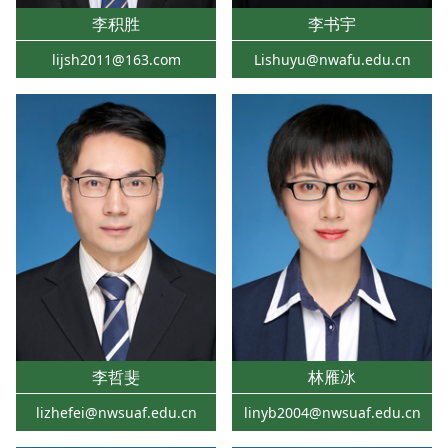
李积胜
李书宇
lijsh2011@163.com
Lishuyu@nwafu.edu.cn
李哲斐
林雁冰
lizhefei@nwsuaf.edu.cn
linyb2004@nwsuaf.edu.cn