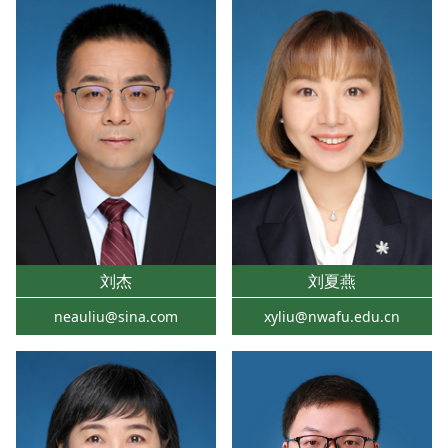
刘杰
刘夏燕
neauliu@sina.com
xyliu@nwafu.edu.cn