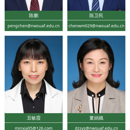
陈鹏
陈卫民
pengchen@nwsuaf.edu.cn
chenwm029@nwsuaf.edu.cn
丑敏霞
董娟娥
minxia95@126.com
dzsys@nwsuaf.edu.cn