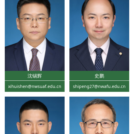
沈锡辉
史鹏
xihuishen@nwsuaf.edu.cn
shipeng27@nwafu.edu.cn