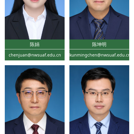
陈娟
陈坤明
chenjuan@nwsuaf.edu.cn
kunmingchen@nwsuaf.edu.cn