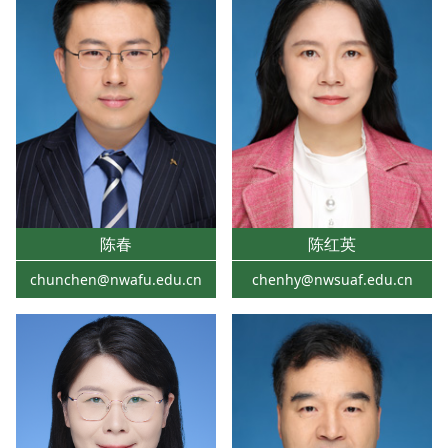
陈春
陈红英
chunchen@nwafu.edu.cn
chenhy@nwsuaf.edu.cn