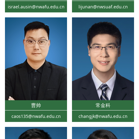
israel.ausin@nwafu.edu.cn
lijunan@nwsuaf.edu.cn
曹帅
常金科
caos135@nwafu.edu.cn
changjk@nwafu.edu.cn