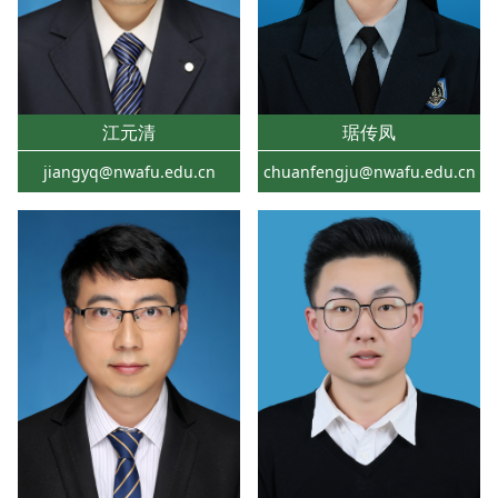
江元清
琚传凤
jiangyq@nwafu.edu.cn
chuanfengju@nwafu.edu.cn