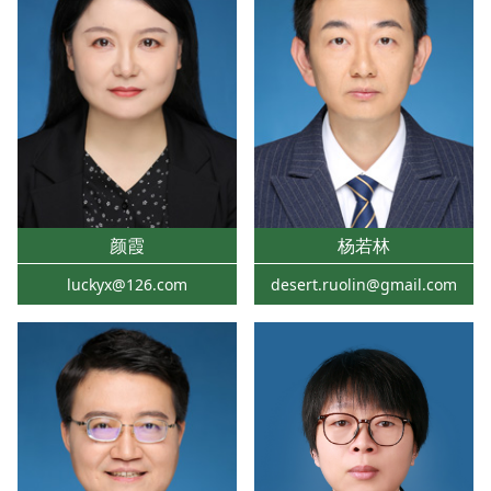
颜霞
杨若林
luckyx@126.com
desert.ruolin@gmail.com