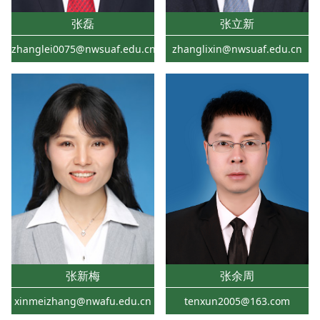
张磊
张立新
zhanglei0075@nwsuaf.edu.cn
zhanglixin@nwsuaf.edu.cn
张新梅
张余周
xinmeizhang@nwafu.edu.cn
tenxun2005@163.com