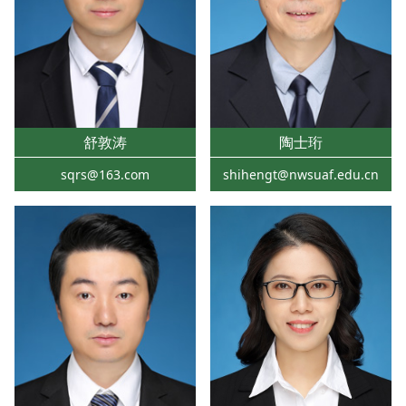
舒敦涛
陶士珩
sqrs@163.com
shihengt@nwsuaf.edu.cn