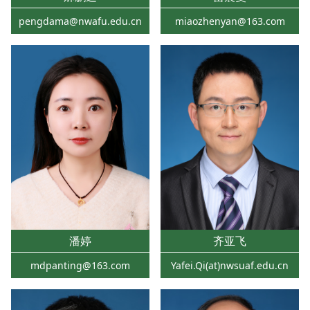
pengdama@nwafu.edu.cn
miaozhenyan@163.com
潘婷
齐亚飞
mdpanting@163.com
Yafei.Qi(at)nwsuaf.edu.cn