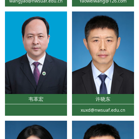
wangyao@nwsuaf.edu.cn
Yaoweiwang@126.com
韦革宏
许晓东
xuxd@nwsuaf.edu.cn