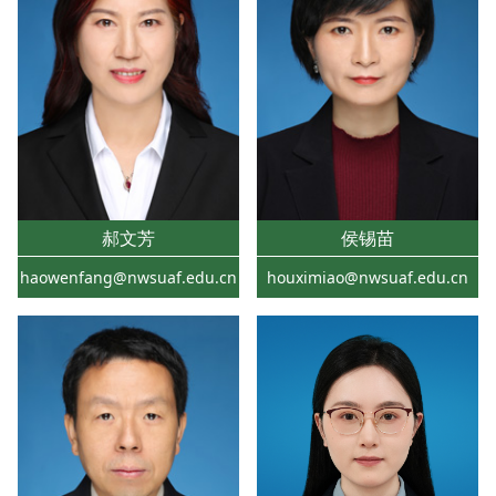
郝文芳
侯锡苗
haowenfang@nwsuaf.edu.cn
houximiao@nwsuaf.edu.cn