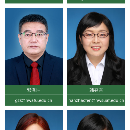
郭泽坤
韩召奋
gzk@nwafu.edu.cn
hanzhaofen@nwsuaf.edu.cn