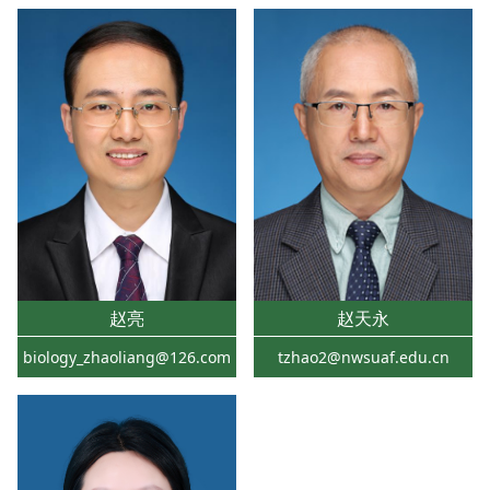
赵亮
赵天永
biology_zhaoliang@126.com
tzhao2@nwsuaf.edu.cn