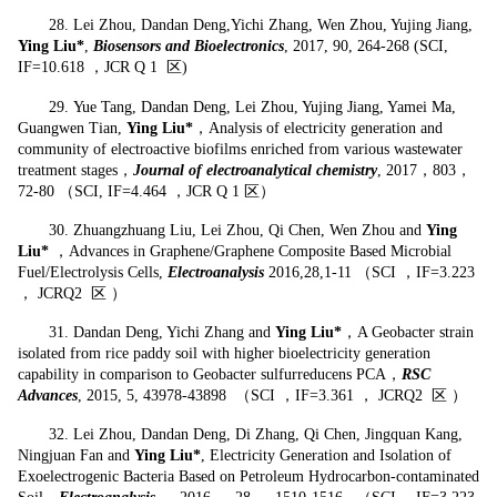
28.
Lei Zhou, Dandan Deng,Yichi Zhang, Wen Zhou, Yujing Jiang,
Ying Liu*
,
Biosensors and Bioelectronics
, 2017, 90, 264-268 (SCI,
IF=10.618 ，JCR Q 1 区)
29.
Yue Tang, Dandan Deng, Lei Zhou, Yujing Jiang, Yamei Ma,
Guangwen Tian,
Ying Liu*
，Analysis of electricity generation and
community of electroactive biofilms enriched from various wastewater
treatment stages，
Journal of electroanalytical chemistry
, 2017，803，
72-80 （SCI, IF=4.464 ，JCR Q 1 区）
30.
Zhuangzhuang Liu, Lei Zhou, Qi Chen, Wen Zhou and
Ying
Liu*
，Advances in Graphene/Graphene Composite Based Microbial
Fuel/Electrolysis Cells,
Electroanalysis
2016,28,1-11 （SCI ，IF=3.223
， JCRQ2 区
）
31.
Dandan Deng, Yichi Zhang and
Ying Liu*
，A Geobacter strain
isolated from rice paddy soil with higher bioelectricity generation
capability in comparison to Geobacter sulfurreducens PCA，
RSC
Advances
, 2015, 5, 43978-43898 （SCI ，IF=3.361 ， JCRQ2 区
）
32.
Lei Zhou, Dandan Deng, Di Zhang, Qi Chen, Jingquan Kang,
Ningjuan Fan and
Ying Liu*
, Electricity Generation and Isolation of
Exoelectrogenic Bacteria Based on Petroleum Hydrocarbon-contaminated