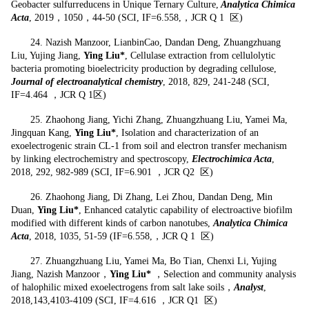
Geobacter sulfurreducens in Unique Ternary Culture,
Analytica Chimica
Acta
, 2019，1050，44-50 (SCI, IF=6.558,，JCR Q 1 区)
24. Nazish Manzoor, LianbinCao, Dandan Deng, Zhuangzhuang
Liu, Yujing Jiang,
Ying Liu*
, Cellulase extraction from cellulolytic
bacteria promoting bioelectricity production by degrading cellulose,
Journal of electroanalytical chemistry
, 2018, 829, 241-248 (SCI,
IF=4.464 ，JCR Q 1区)
25.
Zhaohong Jiang, Yichi Zhang, Zhuangzhuang Liu, Yamei Ma,
Jingquan Kang,
Ying Liu*
, Isolation and characterization of an
exoelectrogenic strain CL-1 from soil and electron transfer mechanism
by linking electrochemistry and spectroscopy,
Electrochimica Acta
,
2018, 292, 982-989 (SCI, IF=6.901 ，JCR Q2 区)
26.
Zhaohong Jiang, Di Zhang, Lei Zhou, Dandan Deng, Min
Duan,
Ying Liu*
, Enhanced catalytic capability of electroactive biofilm
modified with different kinds of carbon nanotubes,
Analytica Chimica
Acta
, 2018, 1035, 51-59 (IF=6.558,，JCR Q 1 区)
27.
Zhuangzhuang Liu, Yamei Ma, Bo Tian, Chenxi Li, Yujing
Jiang, Nazish Manzoor，
Ying Liu*
，Selection and community analysis
of halophilic mixed exoelectrogens from salt lake soils，
Analyst
,
2018,143,4103-4109 (SCI, IF=4.616 ，JCR Q1 区)