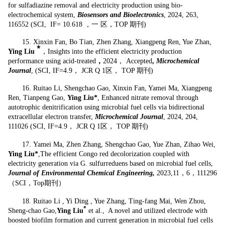
for sulfadiazine removal and electricity production using bio-
electrochemical system,
Biosensors and Bioelectronics
, 2024, 263,
116552 (SCI, IF= 10.618 ，一
区，TOP 期刊)
15.
Xinxin Fan, Bo Tian, Zhen Zhang, Xiangpeng Ren, Yue Zhan,
*
Ying Liu
，Insights into the efficient electricity production
performance using acid-treated
，
2024，
Accepted
,
Microchemical
Journal
, (SCI, IF=4.9， JCR Q 1区， TOP 期刊)
16.
Ruitao Li, Shengchao Gao, Xinxin Fan, Yamei Ma, Xiangpeng
Ren, Tianpeng Gao,
Ying Liu*
, Enhanced nitrate removal through
autotrophic denitrification using microbial fuel cells via bidirectional
extracellular electron transfer,
Microchemical Journal
, 2024, 204,
111026 (SCI, IF=4.9， JCR Q 1区， TOP 期刊)
17.
Yamei Ma, Zhen Zhang, Shengchao Gao, Yue Zhan, Zihao Wei,
Ying Liu*
,The efficient Congo red decolorization coupled with
electricity generation via G. sulfurreduens based on microbial fuel cells,
Journal of Environmental Chemical Engineering,
2023,11，6，111296
（SCI，Top期刊）
18.
Ruitao Li , Yi Ding , Yue Zhang, Ting-fang Mai, Wen Zhou,
*
Sheng-chao Gao,
Ying Liu
et al., A novel and utilized electrode with
boosted biofilm formation and current generation in microbial fuel cells