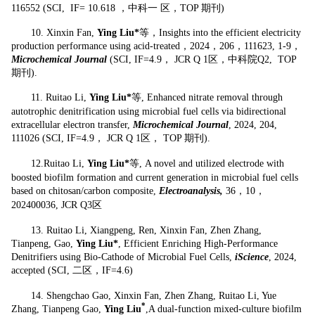
116552 (SCI, IF= 10.618 ，中科一
区，TOP 期刊)
10.
Xinxin Fan,
Ying Liu*
等，Insights into the efficient electricity
production performance using acid-treated，2024，206，111623, 1-9，
Microchemical Journal
(SCI, IF=4.9， JCR Q 1区，中科院Q2, TOP
期刊).
11.
Ruitao Li,
Ying Liu*
等, Enhanced nitrate removal through
autotrophic denitrification using microbial fuel cells via bidirectional
extracellular electron transfer,
Microchemical Journal
, 2024, 204,
111026 (SCI, IF=4.9， JCR Q 1区， TOP 期刊).
12.Ruitao Li,
Ying Liu*
等, A novel and utilized electrode with
boosted biofilm formation and current generation in microbial fuel cells
based on chitosan/carbon composite,
Electroanalysis,
36，10，
202400036, JCR Q3区
13.
Ruitao Li, Xiangpeng, Ren, Xinxin Fan, Zhen Zhang,
Tianpeng, Gao,
Y
ing Liu*
, Efficient Enriching High-Performance
Denitrifiers using Bio-Cathode of Microbial Fuel Cells,
iScience
, 2024,
accepted (SCI, 二区，IF=4.6)
14.
Shengchao Gao, Xinxin Fan, Zhen Zhang, Ruitao Li, Yue
*
Zhang, Tianpeng Gao,
Ying Liu
,A dual-function mixed-culture biofilm