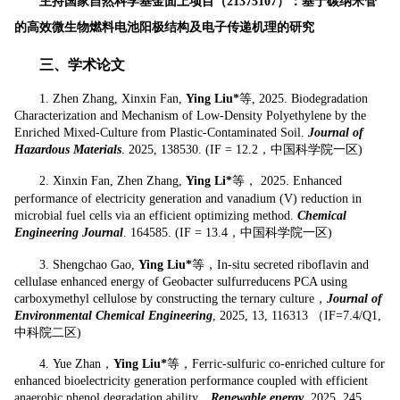
主持国家自然科学基金面上项目（21375107）：基于碳纳米管
的高效微生物燃料电池阳极结构及电子传递机理的研究
三、学术论文
1.
Zhen Zhang, Xinxin Fan,
Ying Liu*
等, 2025. Biodegradation
Characterization and Mechanism of Low-Density Polyethylene by the
Enriched Mixed-Culture from Plastic-Contaminated Soil.
Journal of
Hazardous Materials
. 2025, 138530. (IF = 12.2，中国科学院一区)
2. Xinxin Fan, Zhen Zhang,
Ying Li*
等， 2025. Enhanced
performance of electricity generation and vanadium (V) reduction in
microbial fuel cells via an efficient optimizing method.
Chemical
Engineering Journal
. 164585. (IF = 13.4，中国科学院一区)
3. Shengchao Gao,
Ying Liu*
等，In-situ secreted riboflavin and
cellulase enhanced energy of Geobacter sulfurreducens PCA using
carboxymethyl cellulose by constructing the ternary culture，
Journal of
Environmental Chemical Engineering
, 2025, 13, 116313 （IF=7.4/Q1,
中科院二区)
4.
Yue Zhan，
Ying Liu*
等，Ferric-sulfuric co-enriched culture for
enhanced bioelectricity generation performance coupled with efficient
anaerobic phenol degradation ability，
Renewable energy
, 2025, 245,