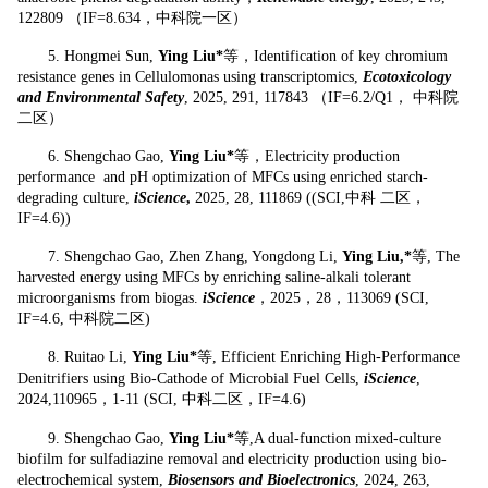
122809 （IF=8.634，中科院一区）
5.
Hongmei Sun,
Ying Liu*
等，Identification of key chromium
resistance genes in Cellulomonas using transcriptomics,
Ecotoxicology
and Environmental Safety
, 2025, 291, 117843 （IF=6.2/Q1，
中科院
二区）
6.
Shengchao Gao,
Ying Liu*
等，Electricity production
performance and pH optimization of MFCs using enriched starch-
degrading culture,
iScience
,
2025, 28, 111869 ((SCI,中科
二区，
IF=4.6))
7.
Shengchao Gao, Zhen Zhang, Yongdong Li,
Ying Liu,*
等, The
harvested energy using MFCs by enriching saline-alkali tolerant
microorganisms from biogas.
iScience
，2025，28，113069 (SCI,
IF=4.6, 中科院二区)
8.
Ruitao Li,
Ying Liu*
等, Efficient Enriching High-Performance
Denitrifiers using Bio-Cathode of Microbial Fuel Cells,
iScience
,
2024,110965，1-11 (SCI, 中科二区，IF=4.6)
9.
Shengchao Gao,
Ying Liu*
等,A dual-function mixed-culture
biofilm for sulfadiazine removal and electricity production using bio-
electrochemical system,
Biosensors and Bioelectronics
, 2024, 263,