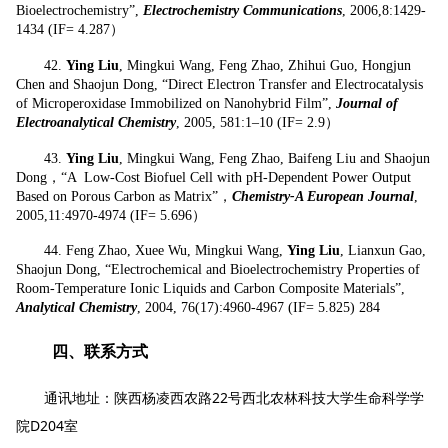
Bioelectrochemistry”,
Electrochemistry Communications
, 2006,8:1429-
1434 (IF= 4.287）
42.
Ying Liu
, Mingkui Wang, Feng Zhao, Zhihui Guo, Hongjun
Chen and Shaojun Dong, “Direct Electron Transfer and Electrocatalysis
of Microperoxidase Immobilized on Nanohybrid Film”,
Journal of
Electroanalytical Chemistry
, 2005, 581:1–10 (IF= 2.9）
43.
Ying Liu
, Mingkui Wang, Feng Zhao, Baifeng Liu and Shaojun
Dong，“A Low-Cost Biofuel Cell with pH-Dependent Power Output
Based on Porous Carbon as Matrix”，
Chemistry-A European Journal
,
2005,11:4970-4974 (IF= 5.696）
44.
Feng Zhao, Xuee Wu, Mingkui Wang,
Ying Liu
, Lianxun Gao,
Shaojun Dong, “Electrochemical and Bioelectrochemistry Properties of
Room-Temperature Ionic Liquids and Carbon Composite Materials”,
Analytical Chemistry
, 2004, 76(17):4960-4967 (IF= 5.825) 284
四、联系方式
通讯地址：陕西杨凌西农路22号西北农林科技大学生命科学学
院D204室