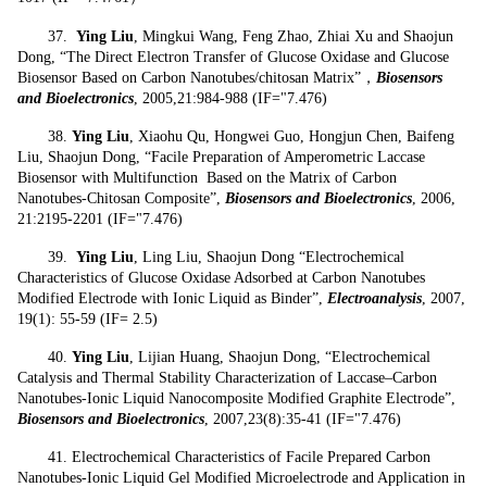
37.
Ying Liu
, Mingkui Wang, Feng Zhao, Zhiai Xu and Shaojun
Dong, “The Direct Electron Transfer of Glucose Oxidase and Glucose
Biosensor Based on Carbon Nanotubes/chitosan Matrix”，
Biosensors
and Bioelectronics
, 2005,21:984-988 (IF="7.476)
38.
Ying Liu
, Xiaohu Qu, Hongwei Guo, Hongjun Chen, Baifeng
Liu, Shaojun Dong, “Facile Preparation of Amperometric Laccase
Biosensor with Multifunction Based on the Matrix of Carbon
Nanotubes-Chitosan Composite”,
Biosensors and Bioelectronics
, 2006,
21:2195-2201 (IF="7.476)
39.
Ying Liu
, Ling Liu, Shaojun Dong “Electrochemical
Characteristics of Glucose Oxidase Adsorbed at Carbon Nanotubes
Modified Electrode with Ionic Liquid as Binder”,
Electroanalysis
, 2007,
19(1): 55-59 (IF= 2.5)
40.
Ying Liu
, Lijian Huang, Shaojun Dong, “Electrochemical
Catalysis and Thermal Stability Characterization of Laccase–Carbon
Nanotubes-Ionic Liquid Nanocomposite Modified Graphite Electrode”,
Biosensors and Bioelectronics
, 2007,23(8):35-41 (IF="7.476)
41.
Electrochemical Characteristics of Facile Prepared Carbon
Nanotubes-Ionic Liquid Gel Modified Microelectrode and Application in