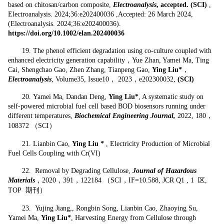
based on chitosan/carbon composite,
Electroanalysis
, accepted. (SCI)
,
Electroanalysis. 2024;36:e202400036 ,Accepted: 26 March 2024,
(Electroanalysis. 2024;36:e202400036).
https://doi.org/10.1002/elan.202400036
19.
The phenol efficient degradation using co-culture coupled with
enhanced electricity generation capability，Yue Zhan, Yamei Ma, Ting
Cai, Shengchao Gao, Zhen Zhang, Tianpeng Gao,
Ying Liu*
，
Electroanalysis
, Volume35, Issue10， 2023，e202300032,
(SCI)
20.
Yamei Ma, Dandan Deng,
Ying Liu*
, A systematic study on
self-powered microbial fuel cell based BOD biosensors running under
different temperatures,
Biochemical Engineering Journal,
2022, 180，
108372 （SCI）
21. Lianbin Cao,
Ying Liu *
, Electricity Production of Microbial
Fuel Cells Coupling with Cr(VI)
22.
Removal by Degrading Cellulose,
Journal of Hazardous
Materials
，2020，391，122184 （SCI，IF=10.588, JCR Q1 , 1 区,
TOP 期刊）
23.
Yujing Jiang,, Rongbin Song, Lianbin Cao, Zhaoying Su,
Yamei Ma,
Ying Liu*
, Harvesting Energy from Cellulose through