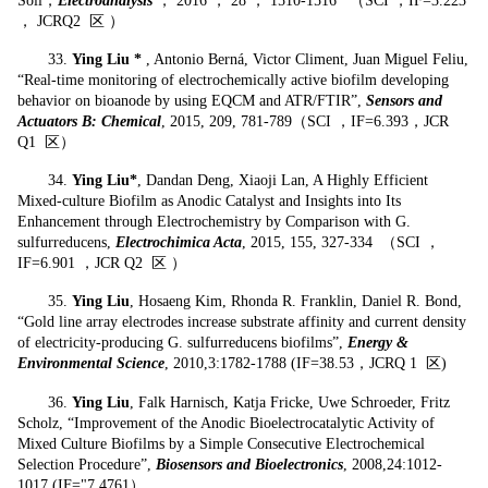
Soil，
Electroanalysis
， 2016 ， 28 ， 1510-1516 （SCI ，IF=3.223
， JCRQ2 区
）
33.
Ying Liu *
, Antonio Berná, Victor Climent, Juan Miguel Feliu,
“Real-time monitoring of electrochemically active biofilm developing
behavior on bioanode by using EQCM and ATR/FTIR”,
Sensors and
Actuators B: Chemical
, 2015, 209, 781-789（SCI ，IF=6.393，JCR
Q1 区
）
34.
Ying Liu*
, Dandan Deng, Xiaoji Lan, A Highly Efficient
Mixed-culture Biofilm as Anodic Catalyst and Insights into Its
Enhancement through Electrochemistry by Comparison with G.
sulfurreducens,
Electrochimica Acta
, 2015, 155, 327-334 （SCI ，
IF=6.901 ，JCR Q2 区
）
35.
Ying Liu
, Hosaeng Kim, Rhonda R. Franklin, Daniel R. Bond,
“Gold line array electrodes increase substrate affinity and current density
of electricity-producing G. sulfurreducens biofilms”,
Energy &
Environmental Science
, 2010,3:1782-1788 (IF=38.53，JCRQ 1 区)
36.
Ying Liu
, Falk Harnisch, Katja Fricke, Uwe Schroeder, Fritz
Scholz, “Improvement of the Anodic Bioelectrocatalytic Activity of
Mixed Culture Biofilms by a Simple Consecutive Electrochemical
Selection Procedure”,
Biosensors and Bioelectronics
, 2008,24:1012-
1017 (IF="7.4761）