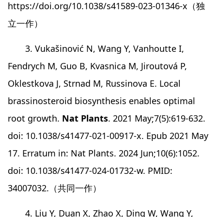
https://doi.org/10.1038/s41589-023-01346-x（独
立一作）
3. Vukašinović N, Wang Y, Vanhoutte I,
Fendrych M, Guo B, Kvasnica M, Jiroutová P,
Oklestkova J, Strnad M, Russinova E. Local
brassinosteroid biosynthesis enables optimal
root growth.
Nat Plants
. 2021 May;7(5):619-632.
doi: 10.1038/s41477-021-00917-x. Epub 2021 May
17. Erratum in: Nat Plants. 2024 Jun;10(6):1052.
doi: 10.1038/s41477-024-01732-w. PMID:
34007032.（共同一作）
4. Liu Y, Duan X, Zhao X, Ding W, Wang Y,