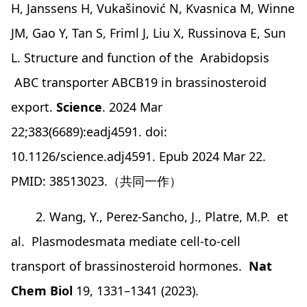
H, Janssens H, Vukašinović N, Kvasnica M, Winne
JM, Gao Y, Tan S, Friml J, Liu X, Russinova E, Sun
L. Structure and function of the Arabidopsis
ABC transporter ABCB19 in brassinosteroid
export.
Science
. 2024 Mar
22;383(6689):eadj4591. doi:
10.1126/science.adj4591. Epub 2024 Mar 22.
PMID: 38513023.（共同一作）
2. Wang, Y., Perez-Sancho, J., Platre, M.P. et
al. Plasmodesmata mediate cell-to-cell
transport of brassinosteroid hormones.
Nat
Chem Biol
19, 1331–1341 (2023).