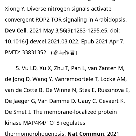
Xiong Y. Diverse nitrogen signals activate
convergent ROP2-TOR signaling in Arabidopsis.
Dev Cell
. 2021 May 3;56(9):1283-1295.e5. doi:
10.1016/j.devcel.2021.03.022. Epub 2021 Apr 7.
PMID: 33831352.（参与作者）
5. Vu LD, Xu X, Zhu T, Pan L, van Zanten M,
de Jong D, Wang Y, Vanremoortele T, Locke AM,
van de Cotte B, De Winne N, Stes E, Russinova E,
De Jaeger G, Van Damme D, Uauy C, Gevaert K,
De Smet I. The membrane-localized protein
kinase MAP4K4/TOT3 regulates
thermomorphogenesis.
Nat Commun
. 2021