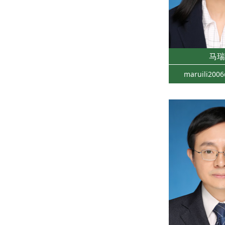
马瑞
maruili200