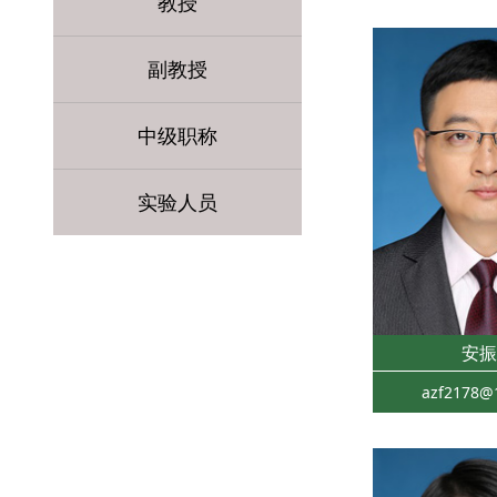
教授
副教授
中级职称
实验人员
安振
azf2178@