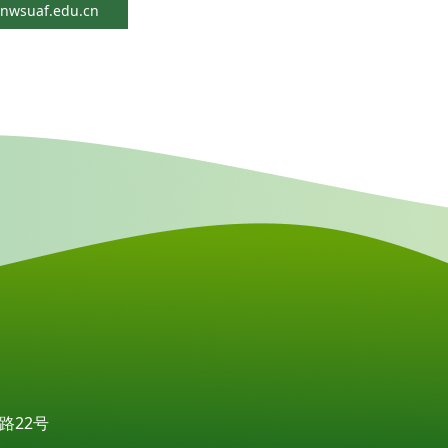
nwsuaf.edu.cn
路22号