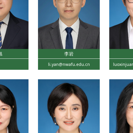
旭
李岩
li.yan@nwafu.edu.cn
luoxinju