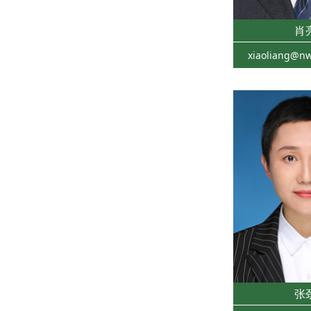
肖
xiaoliang@nw
张