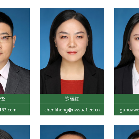
锋
陈丽红
163.com
chenlihong@nwsuaf.ed.cn
guhuawe