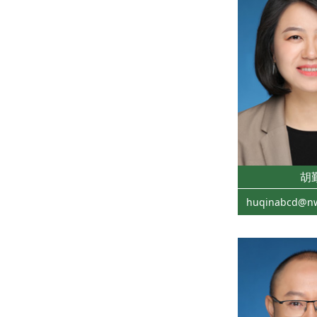
胡
huqinabcd@nw