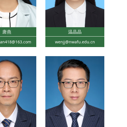
唐燕
温晶晶
yan418@163.com
wenjj@nwafu.edu.cn