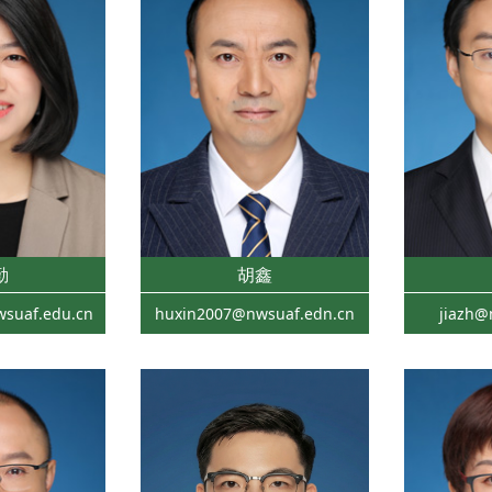
勤
胡鑫
suaf.edu.cn
huxin2007@nwsuaf.edn.cn
jiazh@