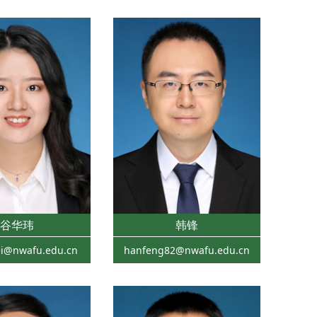
谷华玮
韩锋
i@nwafu.edu.cn
hanfeng82@nwafu.edu.cn