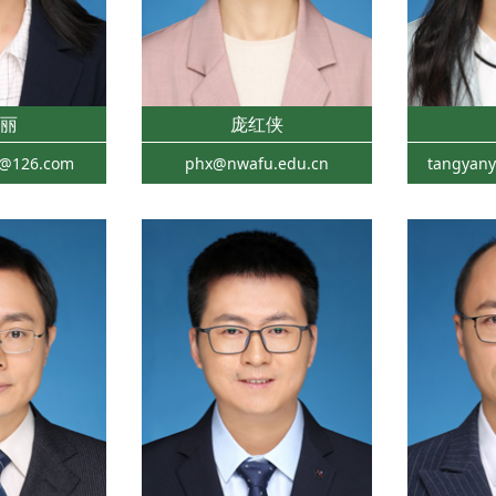
丽
庞红侠
6@126.com
phx@nwafu.edu.cn
tangyan