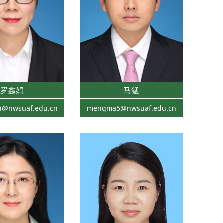
罗鑫娟
马猛
an@nwsuaf.edu.cn
mengma5@nwsuaf.edu.cn