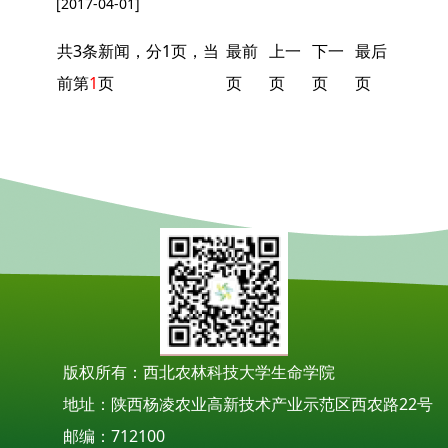
[2017-04-01]
共3条新闻，分1页，当
最前
上一
下一
最后
前第
1
页
页
页
页
页
版权所有：西北农林科技大学生命学院
地址：陕西杨凌农业高新技术产业示范区西农路22号
邮编：712100