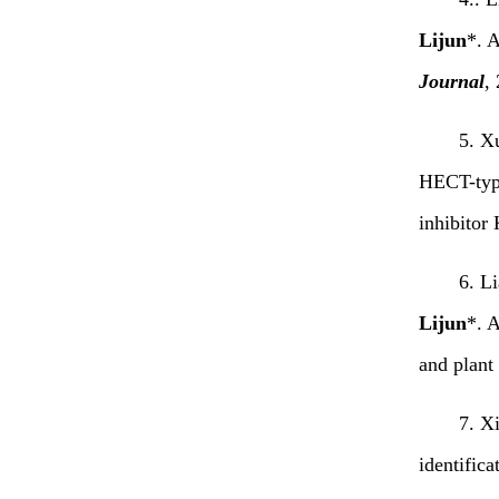
Lijun
*. 
Journal
,
5. X
HECT-type
inhibitor
6. L
Lijun
*. 
and plant
7. X
identific