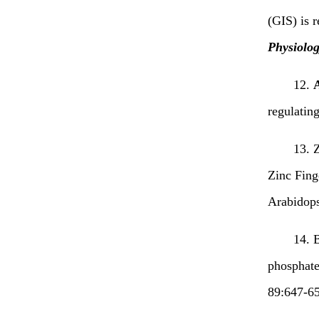
(GIS) is 
Physiolo
12.
regulatin
13. 
Zinc Finge
Arabidop
14. 
phosphate
89:647-65