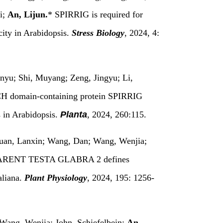
i;
An, Lijun.
* SPIRRIG is required for
city in Arabidopsis.
Stress Biology
, 2024, 4:
nyu; Shi, Muyang; Zeng, Jingyu; Li,
H domain-containing protein SPIRRIG
s in Arabidopsis.
Planta
, 2024, 260:115.
Yuan, Lanxin; Wang, Dan; Wang, Wenjia;
ARENT TESTA GLABRA 2 defines
aliana.
Plant Physiology
, 2024, 195: 1256-
; Wang, Wenjia; John, Schiefelbein;
An,