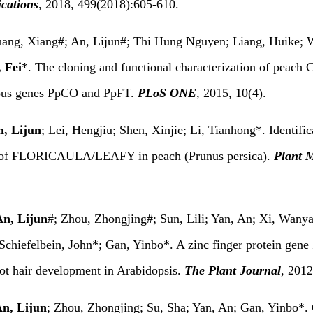
cations
, 2018, 499(2018):605-610.
hang, Xiang#; An, Lijun#; Thi Hung Nguyen; Liang, Huike; W
 Fei
*. The cloning and functional characterization of
us genes PpCO and PpFT.
PLoS ONE
, 2015, 10(4).
, Lijun
; Lei, Hengjiu; Shen, Xinjie; Li, Tianhong*. Identifi
of FLORICAULA/LEAFY in peach (Prunus persica).
Plant M
An, Lijun
#; Zhou, Zhongjing#; Sun, Lili; Yan, An; Xi, Wany
Schiefelbein, John*; Gan, Yinbo*. A zinc finger protein gene
oot hair development in Arabidopsis.
The Plant Journal
, 2012
n, Lijun
; Zhou, Zhongjing; Su, Sha; Yan, An; Gan, Y