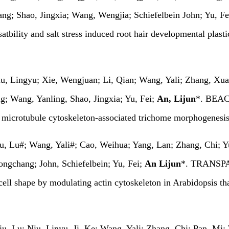
ng; Shao, Jingxia; Wang, Wengjia; Schiefelbein John; Yu, Fe
tbility and salt stress induced root hair developmental plasti
iu, Lingyu; Xie, Wengjuan; Li, Qian; Wang, Yali; Zhang, Xua
; Wang, Yanling, Shao, Jingxia; Yu, Fei;
An, Lijun
*. BEAC
es microtubule cytoskeleton-associated trichome morphogenesi
iu, Lu#; Wang, Yali#; Cao, Weihua; Yang, Lan; Zhang, Chi; 
ngchang; John, Schiefelbein; Yu, Fei;
An Lijun
*. TRANSP
cell shape by modulating actin cytoskeleton in Arabidopsis th
Liu, Lu; Niu, Linyu, Ji, Ke; Wang, Yali; Zhang, Chi; Pan, Mi