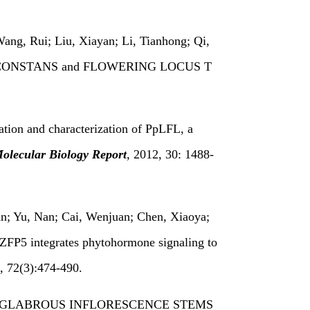
ang, Rui; Liu, Xiayan; Li, Tianhong; Qi,
 peach CONSTANS and FLOWERING LOCUS T
cation and characterization of PpLFL, a
olecular Biology Report
, 2012, 30: 1488-
an; Yu, Nan; Cai, Wenjuan; Chen, Xiaoya;
 ZFP5 integrates phytohormone signaling to
, 72(3):474-490.
inbo*. GLABROUS INFLORESCENCE STEMS