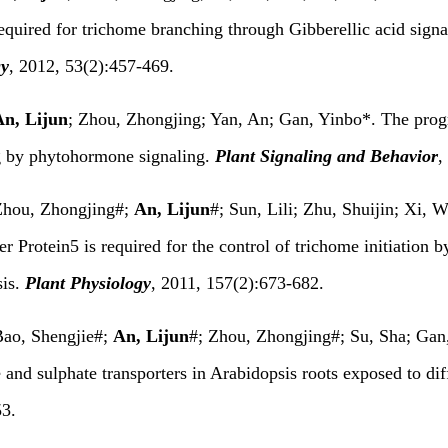
required for trichome branching through Gibberellic acid sign
gy
, 2012, 53(2):457-469.
An, Lijun
; Zhou, Zhongjing; Yan, An; Gan, Yinbo*. The prog
g by phytohormone signaling.
Plant Signaling and Behavior
,
Zhou, Zhongjing#;
An, Lijun
#; Sun, Lili; Zhu, Shuijin; Xi, 
r Protein5 is required for the control of trichome initiation 
sis.
Plant Physiology
, 2011, 157(2):673-682.
Bao, Shengjie#;
An, Lijun
#; Zhou, Zhongjing#; Su, Sha; Gan, 
 and sulphate transporters in Arabidopsis roots exposed to dif
3.