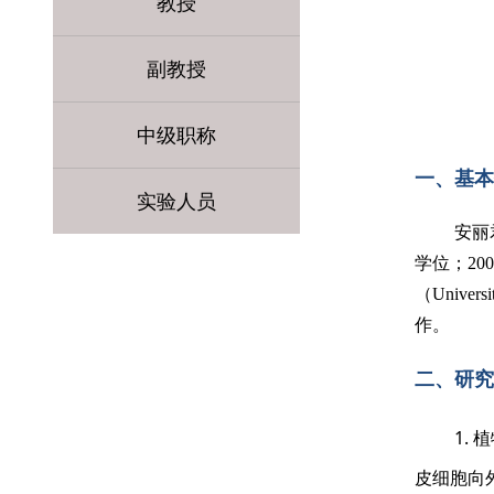
教授
副教授
中级职称
一、基本
实验人员
安丽
学位；20
（
Universi
作。
二、研究
1.
皮细胞向