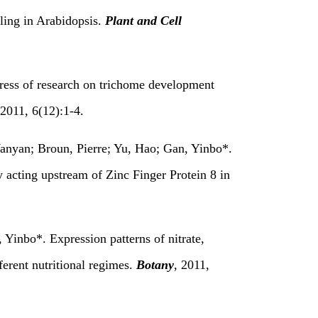
aling in Arabidopsis.
Plant and Cell
ress of research on trichome development
 2011, 6(12):1-4.
Wanyan; Broun, Pierre; Yu, Hao; Gan, Yinbo*.
by acting upstream of Zinc Finger Protein 8 in
Yinbo*. Expression patterns of nitrate,
ferent nutritional regimes.
Botany
, 2011,