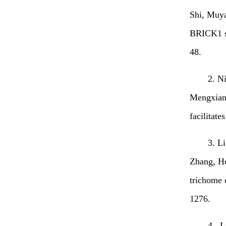
Shi, Muya
BRICK1 sa
48.
2. N
Mengxiang
facilitat
3. L
Zhang, Ho
trichome 
1276.
4.. 