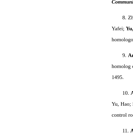
Communi
8. Z
Yafei;
Yu,
homologo
9.
An
homolog 
1495.
10.
Yu, Hao; 
control r
11.
A