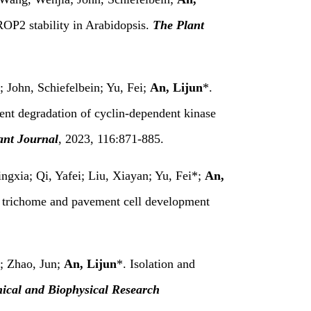
OP2 stability in Arabidopsis.
The Plant
 John, Schiefelbein; Yu, Fei;
An, Lijun
*.
t degradation of cyclin-dependent kinase
ant Journal
, 2023, 116:871-885.
ngxia; Qi, Yafei; Liu, Xiayan; Yu, Fei*;
An,
of trichome and pavement cell development
; Zhao, Jun;
An, Lijun
*. Isolation and
ical and Biophysical Research