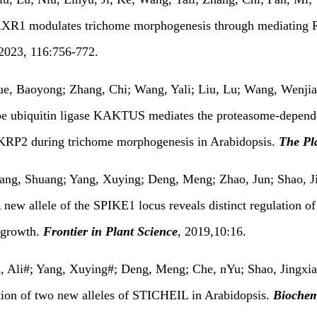
AXR1 modulates trichome morphogenesis through mediating R
 2023, 116:756-772.
ue, Baoyong; Zhang, Chi; Wang, Yali; Liu, Lu; Wang, Wenjia;
 ubiquitin ligase KAKTUS mediates the proteasome-dependen
 KRP2 during trichome morphogenesis in Arabidopsis.
The Pl
iang, Shuang; Yang, Xuying; Deng, Meng; Zhao, Jun; Shao, Ji
A new allele of the SPIKE1 locus reveals distinct regulation 
 growth.
Frontier in Plant Science
, 2019,10:16.
i, Ali#; Yang, Xuying#; Deng, Meng; Che, nYu; Shao, Jingxia
ation of two new alleles of STICHEIL in Arabidopsis.
Biochem