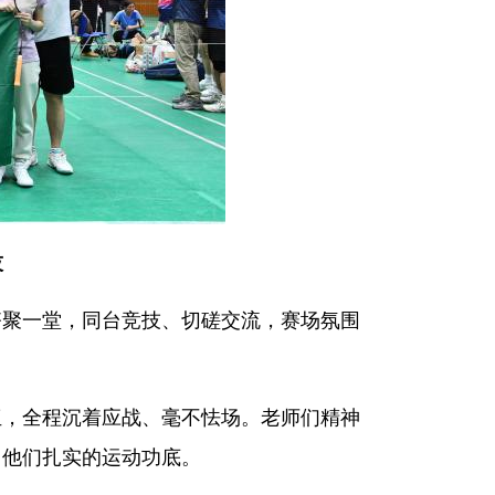
技
齐聚一堂，同台竞技、切磋交流，赛场氛围
伍，全程沉着应战、毫不怯场。老师们精神
了他们扎实的运动功底。