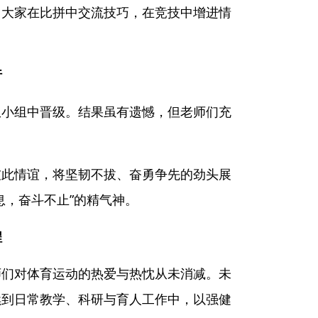
。大家在比拼中交流技巧，在竞技中增进情
行
从小组中晋级。结果虽有遗憾，但老师们充
彼此情谊，将坚韧不拔、奋勇争先的劲头展
息，奋斗不止”的精气神。
程
师们对体育运动的热爱与热忱从未消减。未
续到日常教学、科研与育人工作中，以强健