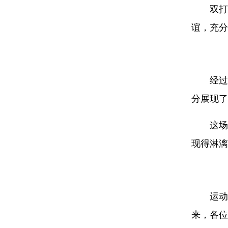
双打
谊，充分
经过
分展现了
这场
现得淋漓
运动
来，各位