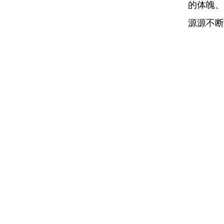
的体魄、
源源不断