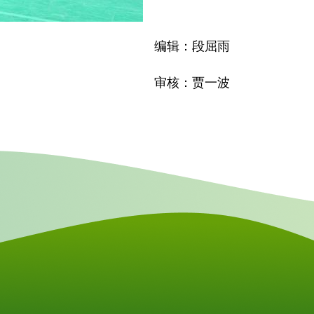
编辑：段屈雨
审核：贾一波