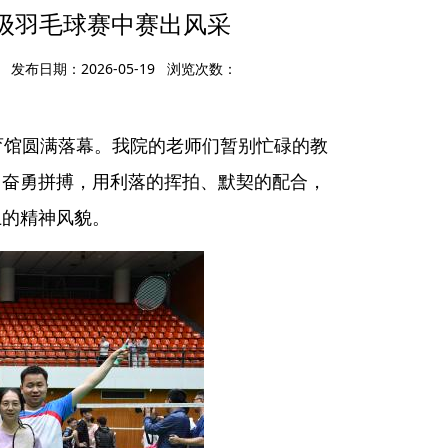
级羽毛球赛中赛出风采
布日期：2026-05-19 浏览次数：
校体育馆圆满落幕。我院的老师们暂别忙碌的教
、奋勇拼搏，用利落的挥拍、默契的配合，
上的精神风貌。