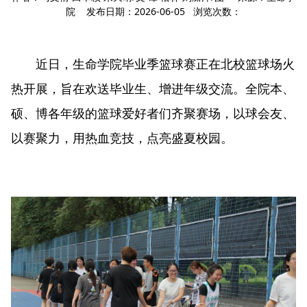
院 发布日期：2026-06-05 浏览次数：
近日，生命学院毕业季篮球赛正在北校篮球场火
热开展，旨在欢送毕业生、增进年级交流。全院本、
硕、博各年级的篮球爱好者们齐聚赛场，以球会友、
以赛聚力，用热血竞技，点亮盛夏校园。