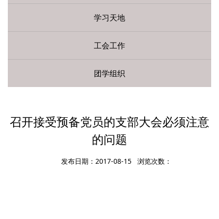
学习天地
工会工作
团学组织
您现在所在的位置：
首页
»
党群工作
» 组织机构
召开接受预备党员的支部大会必须注意
的问题
发布日期：2017-08-15 浏览次数：