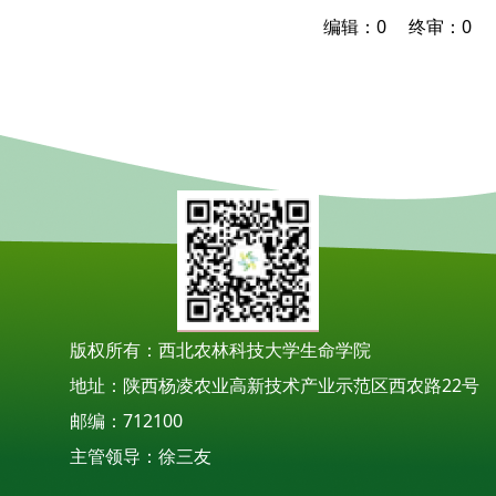
编辑：0 终审：0
版权所有：西北农林科技大学生命学院
地址：陕西杨凌农业高新技术产业示范区西农路22号
邮编：712100
主管领导：徐三友