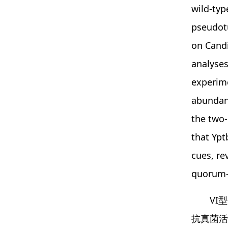
wild-typ
pseudotu
on Candi
analyses
experime
abundanc
the two
that Ypt
cues, re
quorum-
VI
抗真菌活性