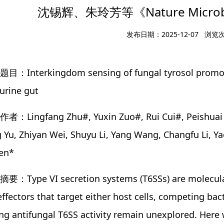
沈锡辉、朱玲芳等《Nature Microb
发布日期：2025-12-07 浏览
目：Interkingdom sensing of fungal tyrosol promotes 
urine gut
者：Lingfang Zhu#, Yuxin Zuo#, Rui Cui#, Peishuai F
Yu, Zhiyan Wei, Shuyu Li, Yang Wang, Changfu Li, Y
hen*
要：Type VI secretion systems (T6SSs) are molecular
effectors that target either host cells, competing ba
ng antifungal T6SS activity remain unexplored. Here