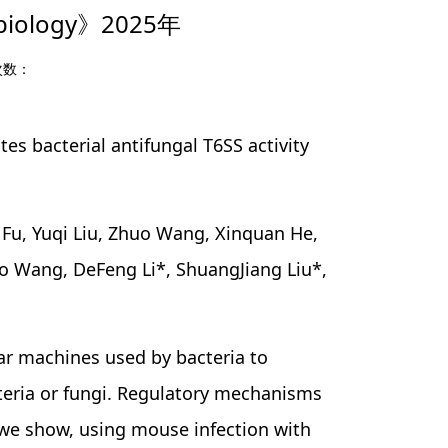
iology》2025年
次数：
bacterial antifungal T6SS activity
u, Yuqi Liu, Zhuo Wang, Xinquan He,
ao Wang, DeFeng Li*, ShuangJiang Liu*,
 machines used by bacteria to
cteria or fungi. Regulatory mechanisms
 we show, using mouse infection with