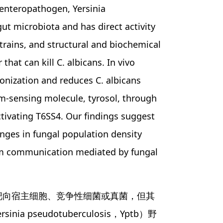
 enteropathogen, Yersinia
ut microbiota and has direct activity
trains, and structural and biochemical
that can kill C. albicans. In vivo
onization and reduces C. albicans
m-sensing molecule, tyrosol, through
ivating T6SS4. Our findings suggest
anges in fungal population density
dom communication mediated by fungal
可靶向宿主细胞、竞争性细菌或真菌，但其
seudotuberculosis，Yptb）野