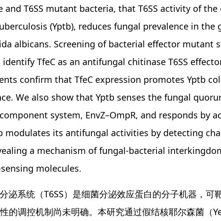
e and T6SS mutant bacteria, that T6SS activity of the
berculosis (Yptb), reduces fungal prevalence in the g
da albicans. Screening of bacterial effector mutant s
 identify TfeC as an antifungal chitinase T6SS effector 
nts confirm that TfeC expression promotes Yptb col
e. We also show that Yptb senses the fungal quoru
-component system, EnvZ–OmpR, and responds by act
b modulates its antifungal activities by detecting ch
vealing a mechanism of fungal-bacterial interking
sensing molecules.
型分泌系统（T6SS）是细菌分泌效应蛋白的分子机器，
的调控机制尚未明确。本研究通过假结核耶尔森菌（Yersinia p