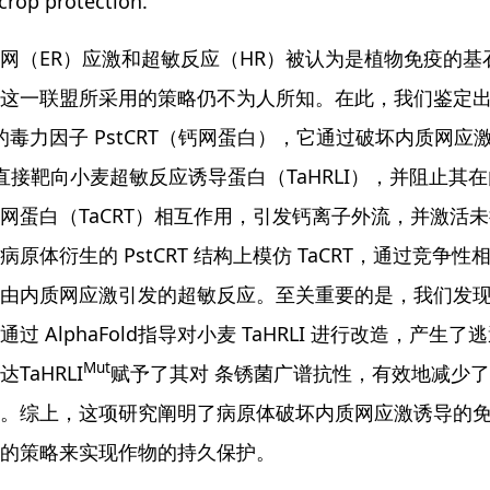
crop protection.
网（ER）应激和超敏反应（HR）被认为是植物免疫的
一联盟所采用的策略仍不为人所知。在此，我们鉴定出来自锈菌（Pucc
ici）的毒力因子 PstCRT（钙网蛋白），它通过破坏内
RT 直接靶向小麦超敏反应诱导蛋白（TaHRLI），并阻止其
网蛋白（TaCRT）相互作用，引发钙离子外流，并激活
病原体衍生的 PstCRT 结构上模仿 TaCRT，通过竞争性
由内质网应激引发的超敏反应。至关重要的是，我们发现
过 AlphaFold指导对小麦 TaHRLI 进行改造，产生了逃避 P
Mut
TaHRLI
赋予了其对 条锈菌广谱抗性，有效地减少
。综上，这项研究阐明了病原体破坏内质网应激诱导的
的策略来实现作物的持久保护。