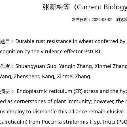
张新梅等《Current Biolog
发布日期：2026-03-02 浏览
目：Durable rust resistance in wheat conferred by e
cognition by the virulence effector PstCRT
者：Shuangyuan Guo, Yanqin Zhang, Xinmei Zhang, X
 Wang, Zhensheng Kang, Xinmei Zhang
要： Endoplasmic reticulum (ER) stress and the hype
ed as cornerstones of plant immunity; however, the 
s employ to dismantle this alliance remain elusive. H
calreticulin) from Puccinia striiformis f. sp. tritici (