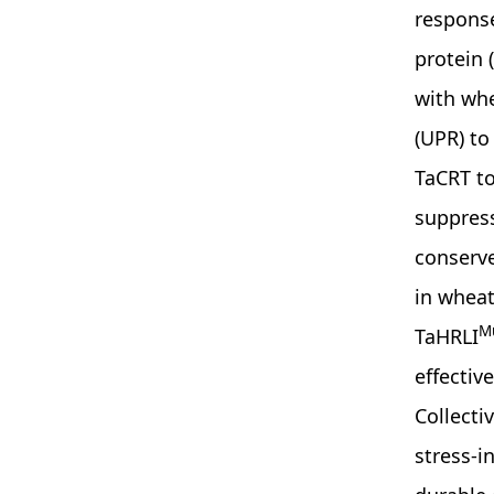
response
protein 
with whe
(UPR) to
TaCRT to
suppress
conserve
in wheat
M
TaHRLI
effectiv
Collecti
stress-i