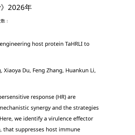
y》2026年
次数：
ngineering host protein TaHRLI to
iaoya Du, Feng Zhang, Huankun Li,
rsensitive response (HR) are
mechanistic synergy and the strategies
ere, we identify a virulence effector
Pst), that suppresses host immune