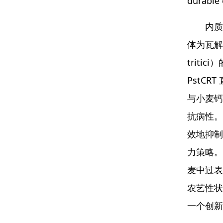
durable 
内质
体为瓦解这
trit
PstC
与小麦钙
抗病性。
效地抑制
力策略。通
麦中过表达
农艺性状
一个创新