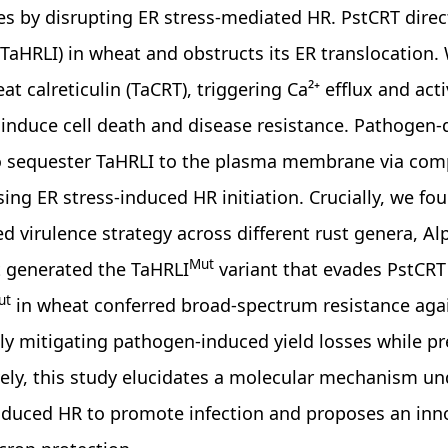
s by disrupting ER stress-mediated HR. PstCRT direct
(TaHRLI) in wheat and obstructs its ER translocation.
at calreticulin (TaCRT), triggering Ca²⁺ efflux and ac
 induce cell death and disease resistance. Pathogen-
 sequester TaHRLI to the plasma membrane via compet
ing ER stress-induced HR initiation. Crucially, we fo
d virulence strategy across different rust genera, A
Mut
 generated the TaHRLI
variant that evades PstCRT
ut
in wheat conferred broad-spectrum resistance against
ely mitigating pathogen-induced yield losses while pr
vely, this study elucidates a molecular mechanism un
nduced HR to promote infection and proposes an inno