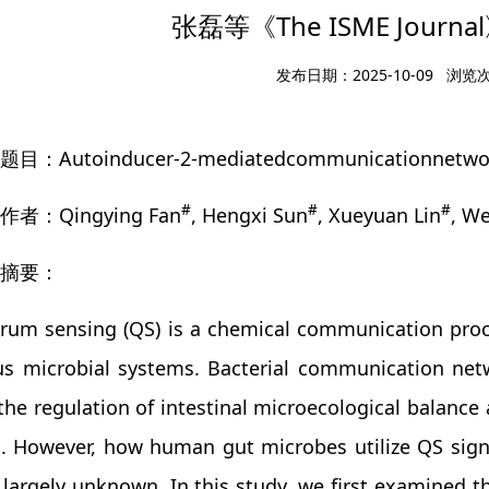
张磊等《The ISME Journa
发布日期：2025-10-09 浏览
目：Autoinducer-2-mediatedcommunicationnetwor
#
#
#
者：Qingying Fan
, Hengxi Sun
, Xueyuan Lin
, W
摘要：
rum sensing (QS) is a chemical communication pro
ous microbial systems. Bacterial communication ne
 the regulation of intestinal microecological balance
t. However, how human gut microbes utilize QS sig
largely unknown. In this study, we first examined 