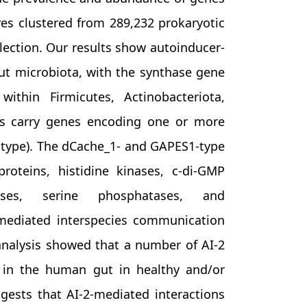
ves clustered from 289,232 prokaryotic
ection. Our results show autoinducer-
gut microbiota, with the synthase gene
ithin Firmicutes, Actinobacteriota,
ies carry genes encoding one or more
1-type). The dCache_1- and GAPES1-type
roteins, histidine kinases, c-di-GMP
rases, serine phosphatases, and
2-mediated interspecies communication
alysis showed that a number of AI-2
 in the human gut in healthy and/or
ests that AI-2-mediated interactions