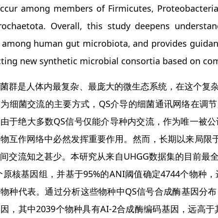
occur among members of Firmicutes, Proteobacteria,
rochaetota. Overall, this study deepens underst
 among human gut microbiota, and provides guidanc
ting new synthetic microbial consortia based on com
道菌群是人体内最复杂、最庞大的微生态系统，在这个复
作为细菌交流的主要方式，QS介导的细菌通讯网络在调
由于绝大多数QS信号仅能介导种内交流，作为唯一被公认
物互作网络中必然发挥重要作用。然而，长期以来局限于AI
间交流知之甚少。本研究从来自UHGG数据集的目前最
32个原核基因组，并基于95%的ANI阈值确定4744个物
物种代表。通过分析这些物种中QS信号合成酶基因分布，
因，其中2039个物种具有AI-2合成酶编码基因，远高