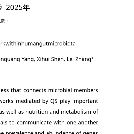
l》2025年
次数：
kwithinhumangutmicrobiota
enguang Yang, Xihui Shen, Lei Zhang*
cess that connects microbial members
tworks mediated by QS play important
 as well as nutrition and metabolism of
nals to communicate with one another
the prevalence and abundance of genes