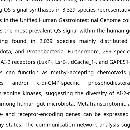
 QS signal synthases in 3,329 species representati
 in the Unified Human Gastrointestinal Genome coll
 is the most prevalent QS signal within the human 
ing found in 2,039 species mainly distributed w
idota, and Proteobacteria. Furthermore, 299 spec
 AI-2 receptors (LuxP-, LsrB-, dCache_1-, and GAPES
rs can function as methyl-accepting chemotaxis p
ses and/or c-di-GMP-specific phosphodieste
threonine kinases, suggesting the diversity of AI-
mong human gut microbiota. Metatranscriptomic an
e- and receptor-encoding genes can be expressed
hy states. The communication network analysis sugg