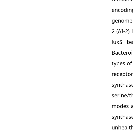
encoding
genomes
2 (AI-2)
luxS be
Bactero
types of
recepto
syntha
serine/
modes a
synthas
unhealt