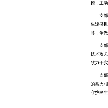
德，主动
支部
生逢盛世
脉，争做
支部
技术攻关
致力于实
支部
的薪火相
守护民生